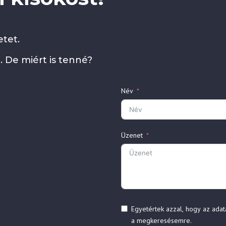
tet.
. De miért is tenné?
Név
Üzenet
Egyetértek azzal, hogy az adat
a megkeresésemre.