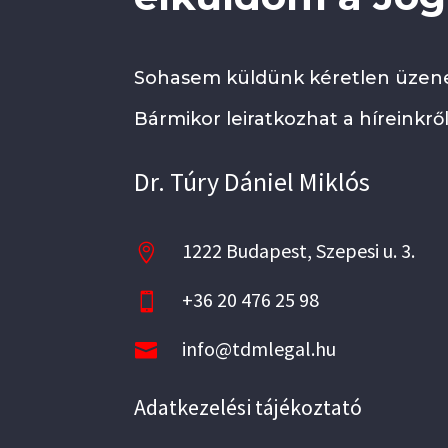
Sohasem küldünk kéretlen üzene
Bármikor leiratkozhat a híreinkről
Dr. Túry Dániel Miklós
1222 Budapest, Szepesi u. 3.

+36 20 476 25 98

info@tdmlegal.hu

Adatkezelési tájékoztató