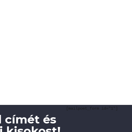
[mailpoet_form id="1"]
 címét és
 kisokost!