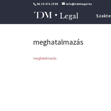
06 20 476 2598
info@tdmlegal.hu
Szakte
meghatalmazás
meghatalmazás