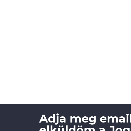
Adja meg email
elküldöm a Jogi