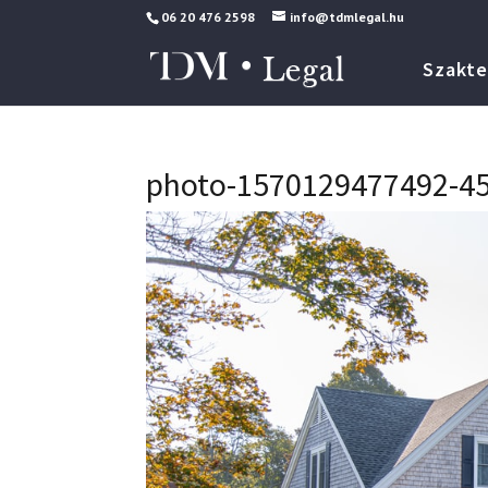
06 20 476 2598
info@tdmlegal.hu
Szakte
photo-1570129477492-4