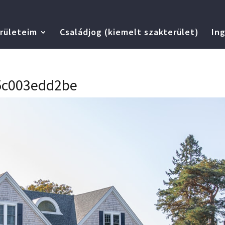
rületeim
Családjog (kiemelt szakterület)
Ing
5c003edd2be