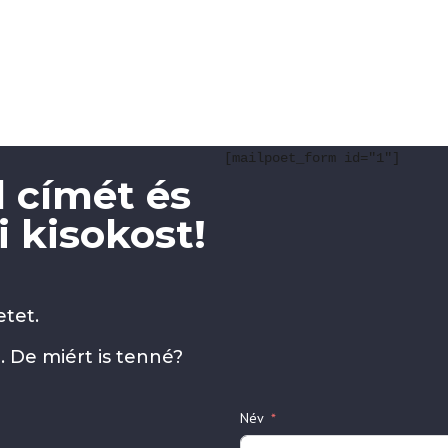
[mailpoet_form id="1"]
 címét és
 kisokost!
tet.
. De miért is tenné?
Név