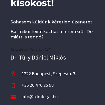
kisokost!
Sohasem küldünk kéretlen üzenetet.
Bármikor leiratkozhat a híreinkről. De
miért is tenné?
[mailpoet_form id="1"]
Dr. Túry Dániel Miklós
1222 Budapest, Szepesi u. 3.

+36 20 476 25 98

info@tdmlegal.hu
