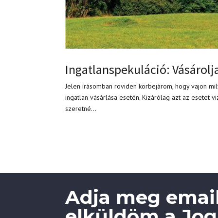
Ingatlanspekuláció: Vásárolja
Jelen írásomban röviden körbejárom, hogy vajon mil
ingatlan vásárlása esetén. Kizárólag azt az esetet 
szeretné...
Adja meg email
elküldöm a Jogi