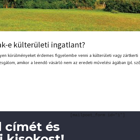
k-e külterületi ingatlant?
yen körülményeket érdemes figyelembe venni a külterületi vagy zártkerti
vizsgálom, amikor a leendő vásárló nem az eredeti művelési ágában (pl. sz
[mailpoet_form id="1"]
 címét és
 kisokost!