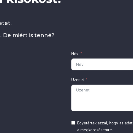
tet.
. De miért is tenné?
Név
Üzenet
Egyetértek azzal, hogy az adat
a megkeresésemre.