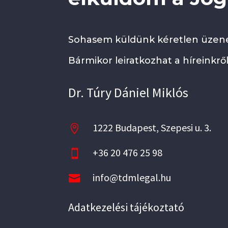
Sohasem küldünk kéretlen üzene
Bármikor leiratkozhat a híreinkről
Dr. Túry Dániel Miklós
1222 Budapest, Szepesi u. 3.

+36 20 476 25 98

info@tdmlegal.hu

Adatkezelési tájékoztató