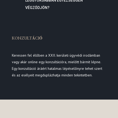
LEGGYORSABBAN EGYEZSÉGGEN
VÉGZŐDJÖN?
KONZULTÁCIÓ
Keressen fel élőben a XXII. kerületi ügyvédi irodámban
vagy akár online egy konzultációra, mielőtt bármit lépne.
Egy konzultáció áráért hatalmas lépéselőnyre tehet szert
és az esélyeit megduplázhatja minden tekintetben.