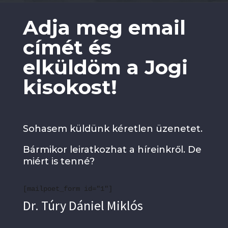
Adja meg email
címét és
elküldöm a Jogi
kisokost!
Sohasem küldünk kéretlen üzenetet.
Bármikor leiratkozhat a híreinkről. De
miért is tenné?
[mailpoet_form id="1"]
Dr. Túry Dániel Miklós