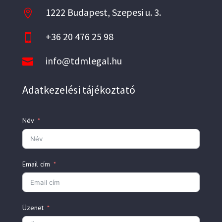
1222 Budapest, Szepesi u. 3.

+36 20 476 25 98

info@tdmlegal.hu

Adatkezelési tájékoztató
Név
Email cím
Üzenet