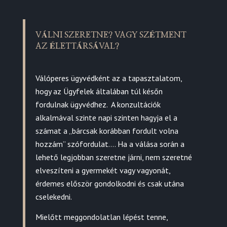
VÁLNI SZERETNE? VAGY SZÉTMENT
AZ ÉLETTÁRSÁVAL?
Válóperes ügyvédként az a tapasztalatom,
hogy az Ügyfelek általában túl későn
fordulnak ügyvédhez. A konzultációk
alkalmával szinte napi szinten hagyja el a
számat a „bárcsak korábban fordult volna
hozzám” szófordulat…. Ha a válása során a
lehető legjobban szeretne járni, nem szeretné
elveszíteni a gyermekét vagy vagyonát,
érdemes először gondolkodni és csak utána
cselekedni.
Mielőtt meggondolatlan lépést tenne,