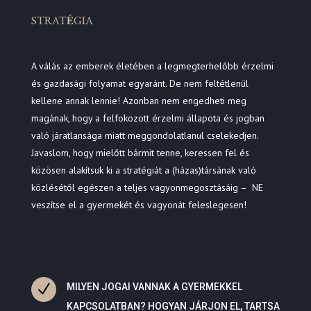
STRATÉGIA
A válás az emberek életében a legmegterhelőbb érzelmi
és gazdasági folyamat egyaránt. De nem feltétlenül
kellene annak lennie! Azonban nem engedheti meg
magának, hogy a felfokozott érzelmi állapota és jogban
való járatlansága miatt meggondolatlanul cselekedjen.
Javaslom, hogy mielőtt bármit tenne, keressen fel és
közösen alakítsuk ki a stratégiát a (házas)társának való
közlésétől egészen a teljes vagyonmegosztásáig – NE
veszítse el a gyermekét és vagyonát feleslegesen!
N
MILYEN JOGAI VANNAK A GYERMEKKEL
KAPCSOLATBAN? HOGYAN JÁRJON EL, TARTSA