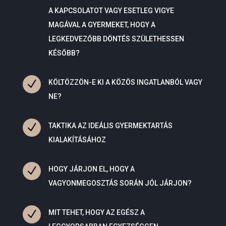
A KAPCSOLATOT VAGY ESETLEG VIGYE
MAGÁVAL A GYERMEKET, HOGY A
LEGKEDVEZŐBB DÖNTÉS SZÜLETHESSEN
KÉSŐBB?
N
KÖLTÖZZÖN-E KI A KÖZÖS INGATLANBÓL VAGY
NE?
N
TAKTIKA AZ IDEÁLIS GYERMEKTARTÁS
KIALAKÍTÁSÁHOZ
N
HOGY JÁRJON EL, HOGY A
VAGYONMEGOSZTÁS SORÁN JÓL JÁRJON?
N
MIT TEHET, HOGY AZ EGÉSZ A