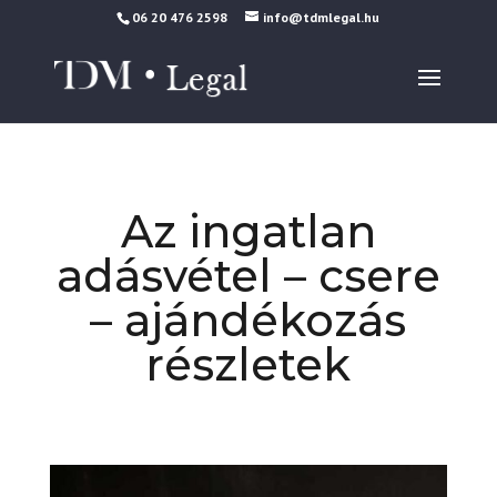
06 20 476 2598
info@tdmlegal.hu
Az ingatlan
adásvétel – csere
– ajándékozás
részletek