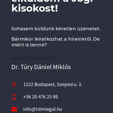
kisokost!
Sohasem küldünk kéretlen üzenetet.
Bármikor leiratkozhat a híreinkről. De
miért is tenné?
[mailpoet_form id="1"]
Dr. Túry Dániel Miklós
1222 Budapest, Szepesi u. 3.

+36 20 476 25 98

info@tdmlegal.hu
