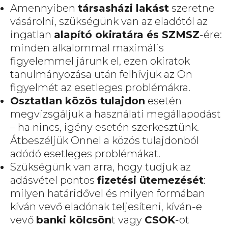
Amennyiben
társasházi lakást
szeretne
vásárolni, szükségünk van az eladótól az
ingatlan
alapító okiratára és SZMSZ
-ére:
minden alkalommal maximális
figyelemmel járunk el, ezen okiratok
tanulmányozása után felhívjuk az Ön
figyelmét az esetleges problémákra.
Osztatlan közös tulajdon
esetén
megvizsgáljuk a használati megállapodást
– ha nincs, igény esetén szerkesztünk.
Átbeszéljük Önnel a közös tulajdonból
adódó esetleges problémákat.
Szükségünk van arra, hogy tudjuk az
adásvétel pontos
fizetési ütemezését
:
milyen határidővel és milyen formában
kíván vevő eladónak teljesíteni, kíván-e
vevő
banki kölcsön
t vagy
CSOK
-ot