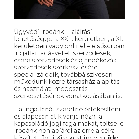
Ügyvédi irodánk – aláírási
lehetőséggel a XXII. kerületben, a XI.
kerületben vagy online! – elsősorban
ingatlan adásvételi szerződések,
csere szerződések és ajándékozási
szerződések szerkesztésére
specializálódik, továbbá szívesen
működünk közre társasház alapítás
és használati megosztás
szerkesztésének vonatkozásában is.
Ha ingatlanát szeretné értékesíteni
és alaposan át kívánja nézni a
kapcsolódó jogi fogalmakat, töltse le
irodánk honlapjáról az erre a célra
készített Jogi Kisokost ingyen,
ide