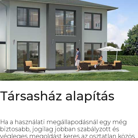
Társasház alapítás
Ha a használati megállapodásnál egy még
biztosabb, jogilag jobban szabályzott és
végleges megoldást keres az osztatlan közös