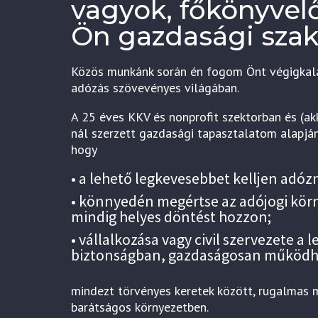
vagyok, főkönyvelő
Ön gazdasági szak
Közös munkánk során én fogom Önt végigkala
adózás szövevényes világában.
A 25 éves KKV és nonprofit szektorban és (a
nál szerzett gazdasági tapasztalatom alapjá
hogy
• a lehető legkevesebbet kelljen adózn
• könnyedén megértse az adójogi kör
mindig helyes döntést hozzon;
• vállalkozása vagy civil szervezete a
biztonságban, gazdaságosan működ
mindezt törvényes keretek között, rugalmas 
barátságos környezetben.