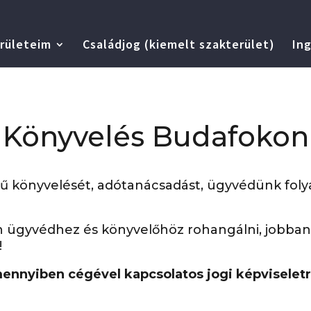
rületeim
Családjog (kiemelt szakterület)
Ing
Könyvelés Budafokon
körű könyvelését, adótanácsadást, ügyvédünk fol
ügyvédhez és könyvelőhöz rohangálni, jobban
!
ennyiben cégével kapcsolatos jogi képviseletr