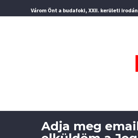
Várom Önt a budafoki, XXII. kerületi irodá
Adja meg email