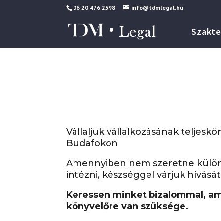
06 20 476 2598
info@tdmlegal.hu
Szakte
Vállaljuk vállalkozásának teljes
Budafokon
Amennyiben nem szeretne külön 
intézni, készséggel várjuk hívását
Keressen minket bizalommal, am
könyvelőre van szüksége.