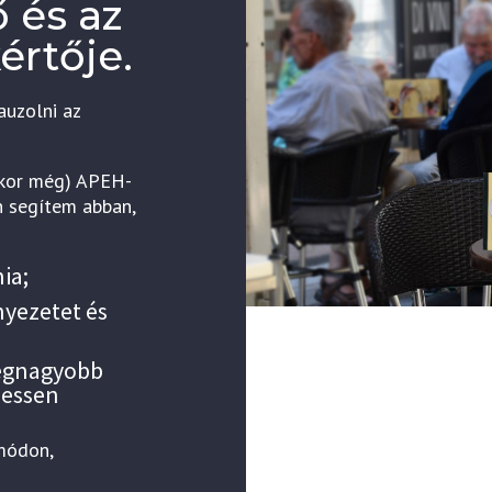
 és az
értője.
uzolni az
kkor még) APEH-
n segítem abban,
ia;
nyezetet és
 legnagyobb
hessen
módon,