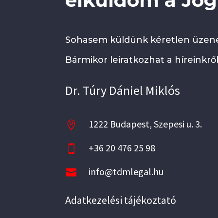
elküldöm a Jogi
Sohasem küldünk kéretlen üzene
Bármikor leiratkozhat a híreinkről
Dr. Túry Dániel Miklós
1222 Budapest, Szepesi u. 3.

+36 20 476 25 98

info@tdmlegal.hu

Adatkezelési tájékoztató