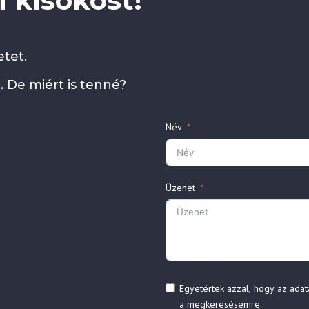
 kisokost!
tet.
. De miért is tenné?
Név
Üzenet
Egyetértek azzal, hogy az adat
a megkeresésemre.