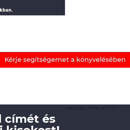
nkban.
Kérje segítségemet a könyvelésében
[mailpoet_form id="1"]
 címét és