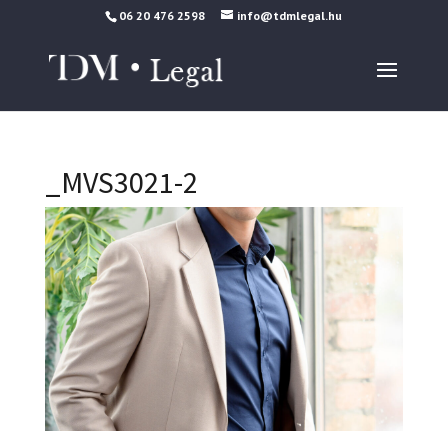
06 20 476 2598
info@tdmlegal.hu
_MVS3021-2