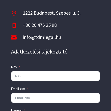
1222 Budapest, Szepesi u. 3.

+36 20 476 25 98

info@tdmlegal.hu

Adatkezelési tájékoztató
Név
Email cím
Üzenet