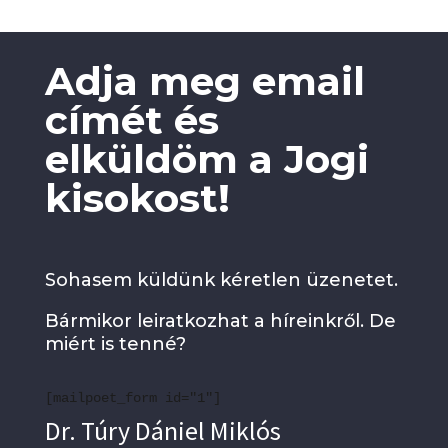
Adja meg email
címét és
elküldöm a Jogi
kisokost!
Sohasem küldünk kéretlen üzenetet.
Bármikor leiratkozhat a híreinkről. De
miért is tenné?
[mailpoet_form id="1"]
Dr. Túry Dániel Miklós