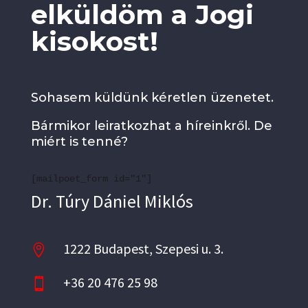
elküldöm a Jogi
kisokost!
Sohasem küldünk kéretlen üzenetet.
Bármikor leiratkozhat a híreinkről. De
miért is tenné?
[mailpoet_form id="1"]
Dr. Túry Dániel Miklós
1222 Budapest, Szepesi u. 3.

+36 20 476 25 98
