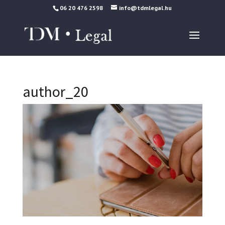
06 20 476 2598
info@tdmlegal.hu
author_20