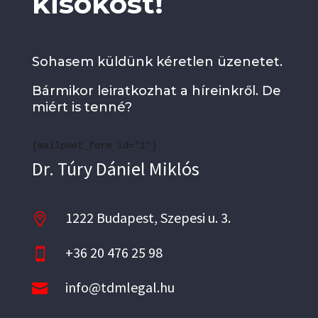
kisokost!
Sohasem küldünk kéretlen üzenetet.
Bármikor leiratkozhat a híreinkről. De
miért is tenné?
[mailpoet_form id="1"]
Dr. Túry Dániel Miklós
1222 Budapest, Szepesi u. 3.

+36 20 476 25 98

info@tdmlegal.hu
