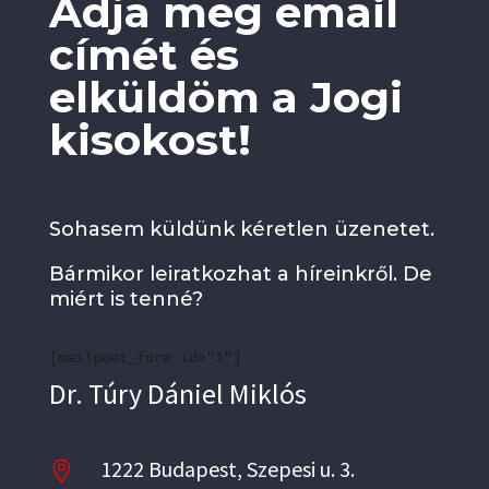
Adja meg email
címét és
elküldöm a Jogi
kisokost!
Sohasem küldünk kéretlen üzenetet.
Bármikor leiratkozhat a híreinkről. De
miért is tenné?
[mailpoet_form id="1"]
Dr. Túry Dániel Miklós
1222 Budapest, Szepesi u. 3.
