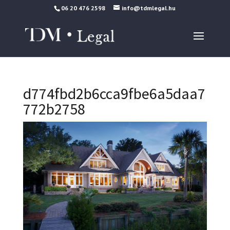
06 20 476 2598
info@tdmlegal.hu
d774fbd2b6cca9fbe6a5daa7
772b2758