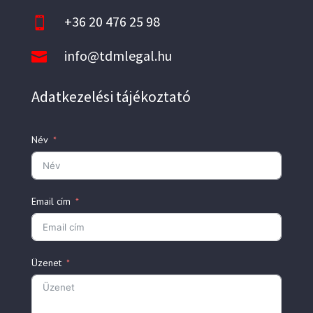
+36 20 476 25 98

info@tdmlegal.hu

Adatkezelési tájékoztató
Név
Email cím
Üzenet