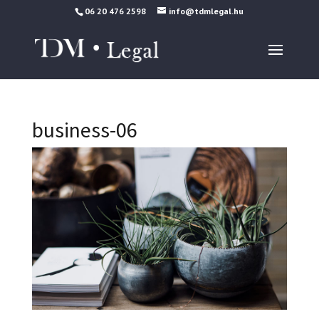
06 20 476 2598
info@tdmlegal.hu
business-06