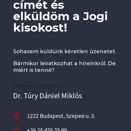
címét és
elküldöm a Jogi
kisokost!
Sohasem küldünk kéretlen üzenetet.
Bármikor leiratkozhat a híreinkről. De
miért is tenné?
[mailpoet_form id="1"]
Dr. Túry Dániel Miklós
1222 Budapest, Szepesi u. 3.

+36 20 476 25 98
