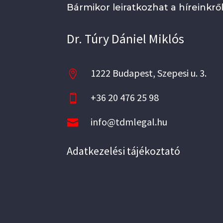
Bármikor leiratkozhat a híreinkről
Dr. Túry Dániel Miklós
1222 Budapest, Szepesi u. 3.

+36 20 476 25 98

info@tdmlegal.hu

Adatkezelési tájékoztató