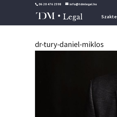
06 20 476 2598
info@tdmlegal.hu
Szakte
dr-tury-daniel-miklos