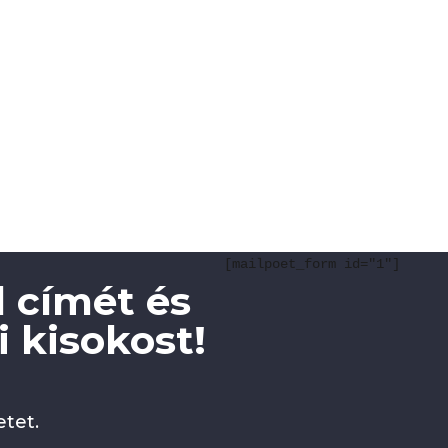
[mailpoet_form id="1"]
 címét és
 kisokost!
tet.