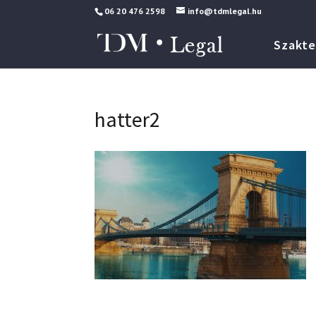
06 20 476 2598
info@tdmlegal.hu
Szakte
hatter2