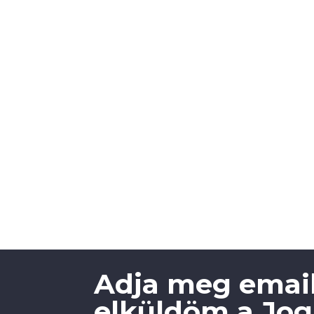
Adja meg email
elküldöm a Jogi