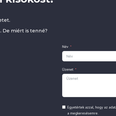
tet.
. De miért is tenné?
Név
Üzenet
Egyetértek azzal, hogy az adat
a megkeresésemre.