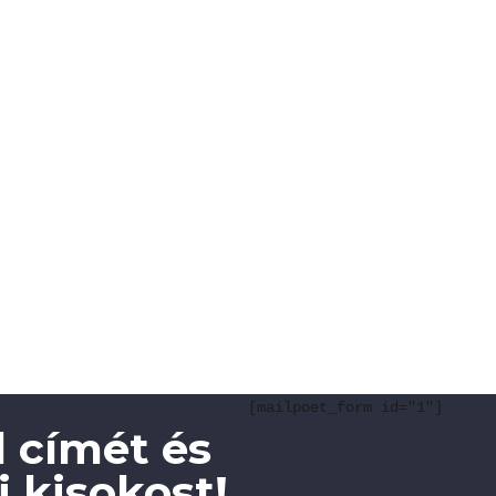
[mailpoet_form id="1"]
 címét és
 kisokost!