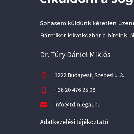
Sohasem küldünk kéretlen üzene
Bármikor leiratkozhat a híreinkről
Dr. Túry Dániel Miklós
1222 Budapest, Szepesi u. 3.

+36 20 476 25 98

info@tdmlegal.hu

Adatkezelési tájékoztató