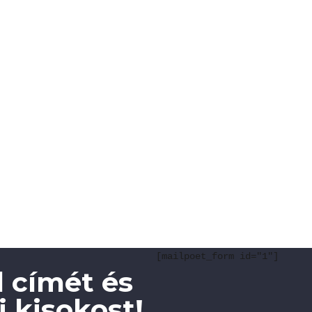
[mailpoet_form id="1"]
 címét és
 kisokost!