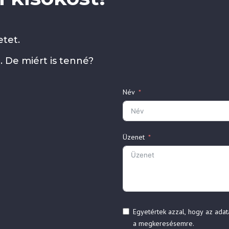
tet.
. De miért is tenné?
Név
Üzenet
Egyetértek azzal, hogy az adat
a megkeresésemre.