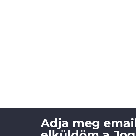
Adja meg email
elküldöm a Jogi