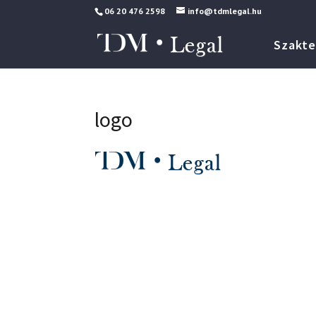
06 20 476 2598
info@tdmlegal.hu
Szakte
logo