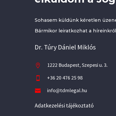
Sohasem küldünk kéretlen üzene
Bármikor leiratkozhat a híreinkről
Dr. Túry Dániel Miklós
1222 Budapest, Szepesi u. 3.

+36 20 476 25 98

info@tdmlegal.hu

Adatkezelési tájékoztató