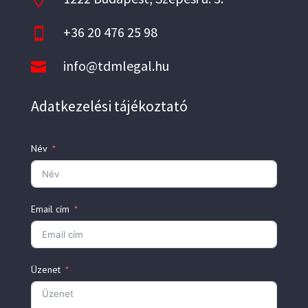
+36 20 476 25 98

info@tdmlegal.hu

Adatkezelési tájékoztató
Név
Email cím
Üzenet