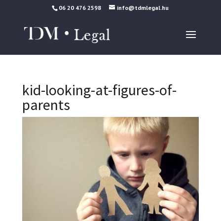
06 20 476 2598
info@tdmlegal.hu
kid-looking-at-figures-of-
parents