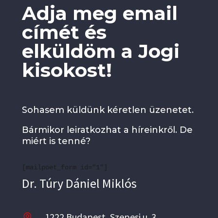
Adja meg email
címét és
elküldöm a Jogi
kisokost!
Sohasem küldünk kéretlen üzenetet.
Bármikor leiratkozhat a híreinkről. De
miért is tenné?
[mailpoet_form id="1"]
Dr. Túry Dániel Miklós
1222 Budapest, Szepesi u. 3.
