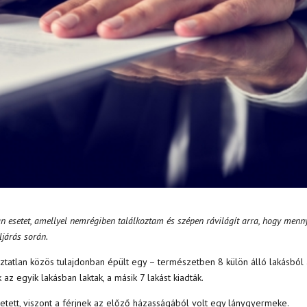
n esetet, amellyel nemrégiben találkoztam és szépen rávilágít arra, hogy menn
ljárás során.
sztatlan közös tulajdonban épült egy – természetben 8 külön álló lakásból 
az egyik lakásban laktak, a másik 7 lakást kiadták.
tett, viszont a férjnek az előző házasságából volt egy lánygyermeke.