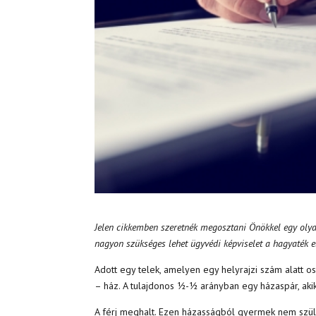
Jelen cikkemben szeretnék megosztani Önökkel egy olya
nagyon szükséges lehet ügyvédi képviselet a hagyaték e
Adott egy telek, amelyen egy helyrajzi szám alatt o
– ház. A tulajdonos ½-½ arányban egy házaspár, akik 
A férj meghalt. Ezen házasságból gyermek nem szüle