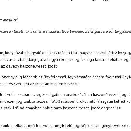
t megilleti
közösen lakott lakáson és a hozzá tartozó berendezési és felszerelési tárgyakon
 hogy jóval a hagyatéki eljárás után jött rá: nagyon rosszul járt. A közje
 házastárs tulajdonjogát a hagyatékon, az egész ingatlanra – tehát az eg
e az özvegy haszonélvezeti jogát.
z özvegy alig idősebb az ügyfelemnél, így várhatóan sosem fog tudni ügy
dhatja és szedheti az ingatlan minden hasznát.
m lett volna szabad az egész ingatlan vonatkozásában haszonélvezeti jogot
rint ezen jog csak „a
közösen lakott lakáson”
örökölhető. Vizsgálni kellett vo
z csak 1/8-ad arányban holtig tartó haszonélvezeti jogot engedni az
azonban elkerülhető lett volna megfelelő jogi képviselet igénybevételéve