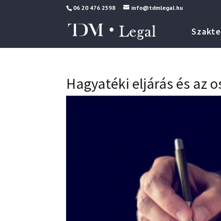
06 20 476 2598
info@tdmlegal.hu
Szakte
Hagyatéki eljárás és az o