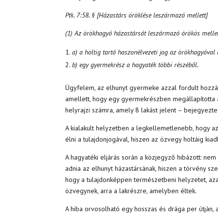
Ptk. 7:58. § [Házastárs öröklése leszármazó mellett]
(1) Az örökhagyó házastársát leszármazó örökös mellet
a) a holtig tartó haszonélvezeti jog az örökhagyóval 
b) egy gyermekrész a hagyaték többi részéből.
Ügyfelem, az elhunyt gyermeke azzal fordult hozzám,
amellett, hogy egy gyermekrészben megállapította a
helyrajzi számra, amely 8 lakást jelent – bejegyezt
A kialakult helyzetben a legkellemetlenebb, hogy a
élni a tulajdonjogával, hiszen az özvegy holtáig kia
A hagyatéki eljárás során a közjegyző hibázott: ne
adnia az elhunyt házastársának, hiszen a törvény sze
hogy a tulajdonképpen természetbeni helyzetet, aza
özvegynek, arra a lakrészre, amelyben éltek.
A hiba orvosolható egy hosszas és drága per útján, 