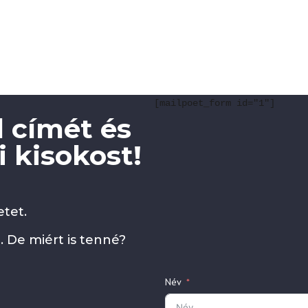
[mailpoet_form id="1"]
 címét és
 kisokost!
tet.
. De miért is tenné?
Név