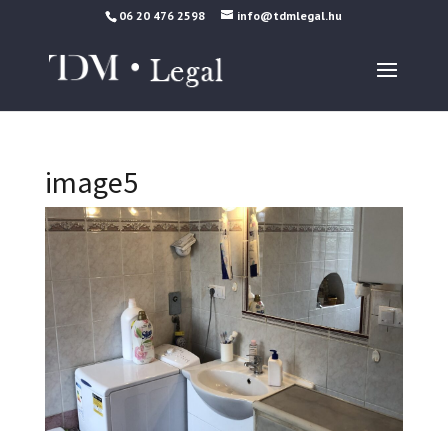
06 20 476 2598
info@tdmlegal.hu
image5