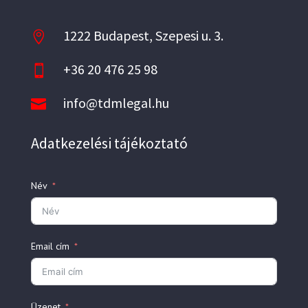
1222 Budapest, Szepesi u. 3.

+36 20 476 25 98

info@tdmlegal.hu

Adatkezelési tájékoztató
Név
Email cím
Üzenet