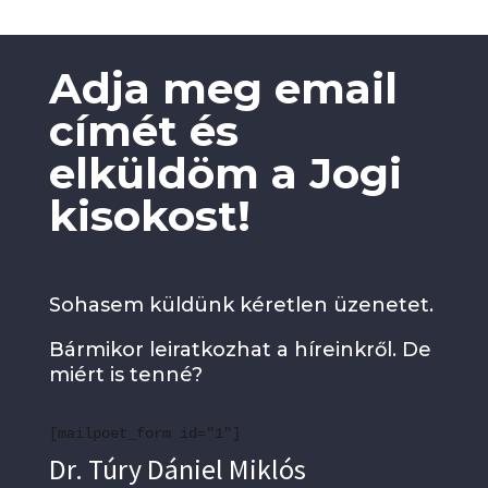
Adja meg email
címét és
elküldöm a Jogi
kisokost!
Sohasem küldünk kéretlen üzenetet.
Bármikor leiratkozhat a híreinkről. De
miért is tenné?
[mailpoet_form id="1"]
Dr. Túry Dániel Miklós