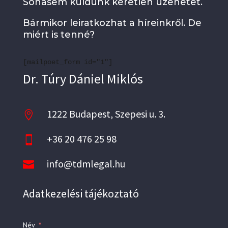
Sohasem küldünk kéretlen üzenetet.
Bármikor leiratkozhat a híreinkről. De
miért is tenné?
[mailpoet_form id="1"]
Dr. Túry Dániel Miklós
1222 Budapest, Szepesi u. 3.

+36 20 476 25 98

info@tdmlegal.hu

Adatkezelési tájékoztató
Név