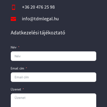
+36 20 476 25 98

info@tdmlegal.hu

Adatkezelési tájékoztató
Név
Email cím
Üzenet