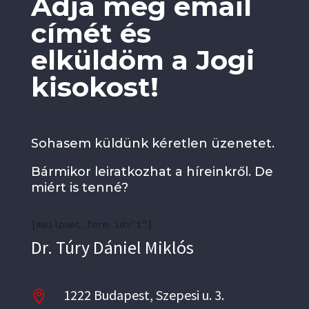
Adja meg email
címét és
elküldöm a Jogi
kisokost!
Sohasem küldünk kéretlen üzenetet.
Bármikor leiratkozhat a híreinkről. De
miért is tenné?
[mailpoet_form id="1"]
Dr. Túry Dániel Miklós
1222 Budapest, Szepesi u. 3.
