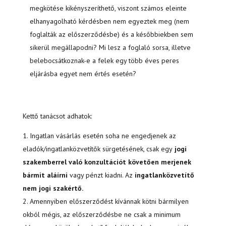
megkötése kikényszeríthető, viszont számos eleinte
elhanyagolható kérdésben nem egyeztek meg (nem
foglalták az előszerződésbe) és a későbbiekben sem
sikerül megállapodni? Mi lesz a foglaló sorsa, illetve
belebocsátkoznak-e a felek egy több éves peres
eljárásba egyet nem értés esetén?
Kettő tanácsot adhatok:
Ingatlan vásárlás esetén soha ne engedjenek az
eladók/ingatlanközvetítők sürgetésének, csak egy
jogi
szakemberrel való konzultációt követően merjenek
bármit aláírni
vagy pénzt kiadni. Az
ingatlanközvetítő
nem jogi szakértő.
Amennyiben előszerződést kívánnak kötni bármilyen
okból mégis, az előszerződésbe ne csak a minimum