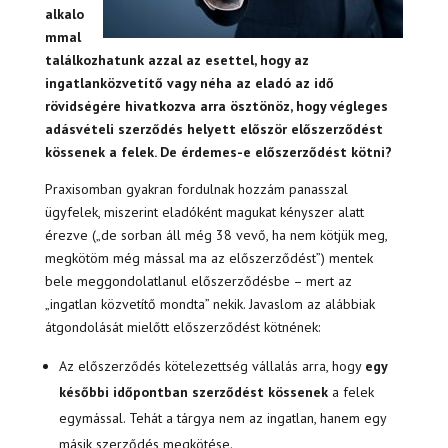
alkalo
mmal
találkozhatunk azzal az esettel, hogy az
ingatlanközvetítő vagy néha az eladó az idő
rövidségére hivatkozva arra ösztönöz, hogy végleges
adásvételi szerződés helyett először előszerződést
kössenek a felek. De érdemes-e előszerződést kötni?
Praxisomban gyakran fordulnak hozzám panasszal
ügyfelek, miszerint eladóként magukat kényszer alatt
érezve („de sorban áll még 38 vevő, ha nem kötjük meg,
megkötöm még mással ma az előszerződést”) mentek
bele meggondolatlanul előszerződésbe – mert az
„ingatlan közvetítő mondta” nekik. Javaslom az alábbiak
átgondolását mielőtt előszerződést kötnének:
Az előszerződés kötelezettség vállalás arra, hogy
egy
későbbi időpontban szerződést kössenek
a felek
egymással. Tehát a tárgya nem az ingatlan, hanem egy
másik szerződés megkötése.