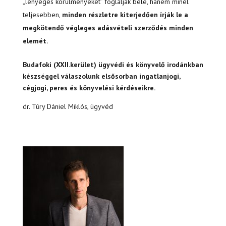
„lényeges körülményeket” foglalják bele, hanem minél
teljesebben,
minden részletre kiterjedően írják le a
megkötendő végleges adásvételi szerződés minden
elemét.
Budafoki (XXII.kerület) ügyvédi és könyvelő irodánkban
készséggel válaszolunk elsősorban ingatlanjogi,
cégjogi, peres és könyvelési kérdéseikre.
dr. Túry Dániel Miklós, ügyvéd