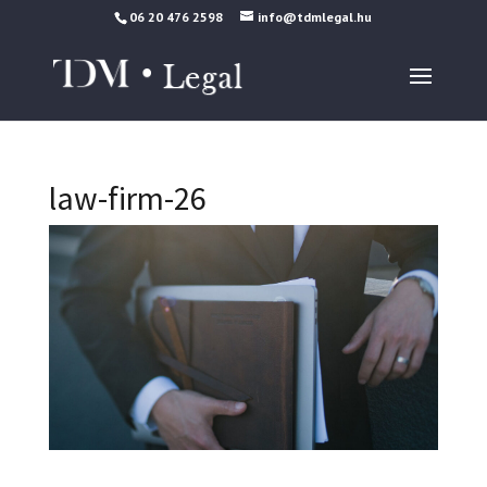
06 20 476 2598
info@tdmlegal.hu
law-firm-26