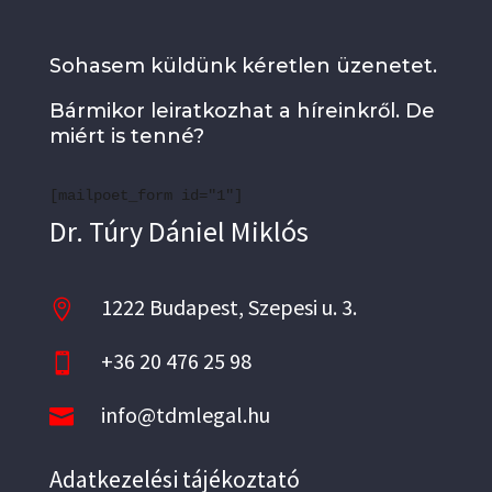
Sohasem küldünk kéretlen üzenetet.
Bármikor leiratkozhat a híreinkről. De
miért is tenné?
[mailpoet_form id="1"]
Dr. Túry Dániel Miklós
1222 Budapest, Szepesi u. 3.

+36 20 476 25 98

info@tdmlegal.hu

Adatkezelési tájékoztató