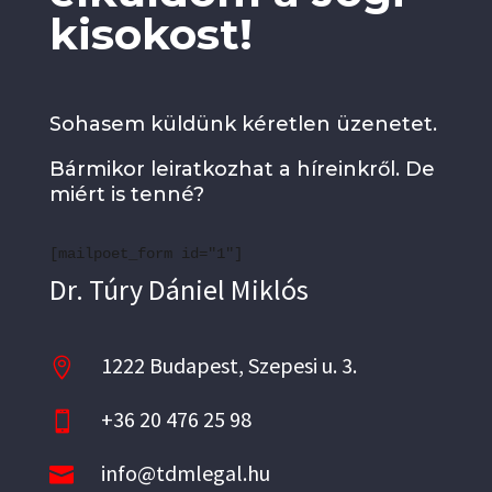
kisokost!
Sohasem küldünk kéretlen üzenetet.
Bármikor leiratkozhat a híreinkről. De
miért is tenné?
[mailpoet_form id="1"]
Dr. Túry Dániel Miklós
1222 Budapest, Szepesi u. 3.

+36 20 476 25 98

info@tdmlegal.hu
