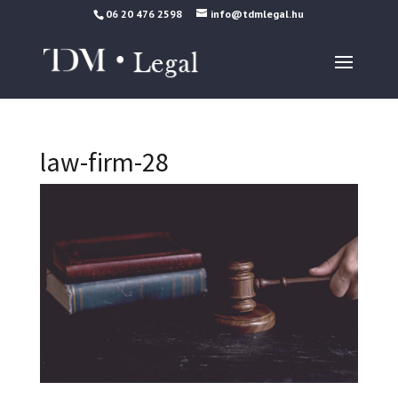
06 20 476 2598
info@tdmlegal.hu
law-firm-28