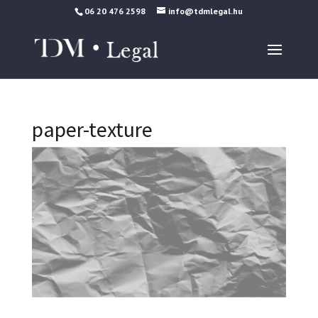
06 20 476 2598
info@tdmlegal.hu
paper-texture