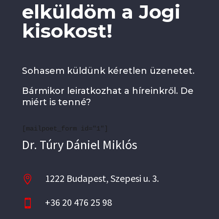
elküldöm a Jogi
kisokost!
Sohasem küldünk kéretlen üzenetet.
Bármikor leiratkozhat a híreinkről. De
miért is tenné?
[mailpoet_form id="1"]
Dr. Túry Dániel Miklós
1222 Budapest, Szepesi u. 3.

+36 20 476 25 98
