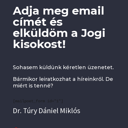
Adja meg email
címét és
elküldöm a Jogi
kisokost!
Sohasem küldünk kéretlen üzenetet.
Bármikor leiratkozhat a híreinkről. De
miért is tenné?
[mailpoet_form id="1"]
Dr. Túry Dániel Miklós