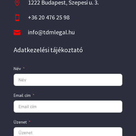
1222 Budapest, Szepesi u. 3.

+36 20 476 25 98

info@tdmlegal.hu

Adatkezelési tájékoztató
Név
Email cím
Üzenet