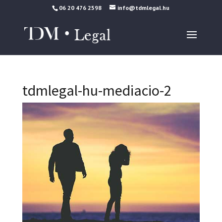
06 20 476 2598
info@tdmlegal.hu
tdmlegal-hu-mediacio-2