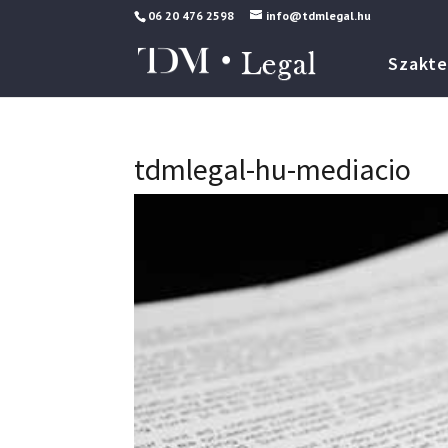
06 20 476 2598
info@tdmlegal.hu
Szakte
tdmlegal-hu-mediacio