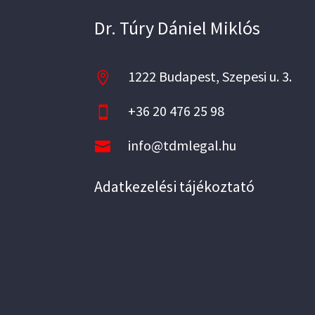
Dr. Túry Dániel Miklós
1222 Budapest, Szepesi u. 3.

+36 20 476 25 98

info@tdmlegal.hu

Adatkezelési tájékoztató