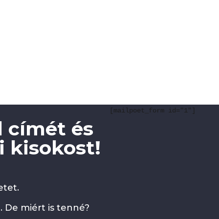
[mailpoet_form id="1"]
 címét és
 kisokost!
tet.
. De miért is tenné?