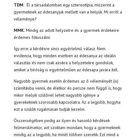
TDM:
Él a társadalomban egy sztereotípia, miszerint a
gyermeknek az édesanyjuk mellett van a helyük. Mi erről a
véleménye?
MMK:
Mindig az adott helyzetre és a gyermek érdekeire
érdemes fókuszálni.
Így erre a kérdésre sincs egyértelmű válasz. Nem
evidencia, hogy minden esetben az édesanya az ideális
választás és nem csak azokra a helyzetekre gondolok,
amiket a bíróság is egyértelműen az édesapa javára ítél.
Nagyobb gyermek esetén érdemes az ő véleményét (is)
számításba venni, de életkor és persze nem függő is, hogy
mikor melyik szülővel lehet nagyobb igénye a
gyerekeknek szorosabb kapcsolatra. Az a legjobb, hogyha
ezt a szülők rugalmasan tudják kezelni.
Összességében pedig az ilyen és hasonló kérdések
felmerülésekor, azt szoktam mondani, hogy a gyermeknek
mindig az a legjobb, ha minél többen szeretik. Ezt mind a