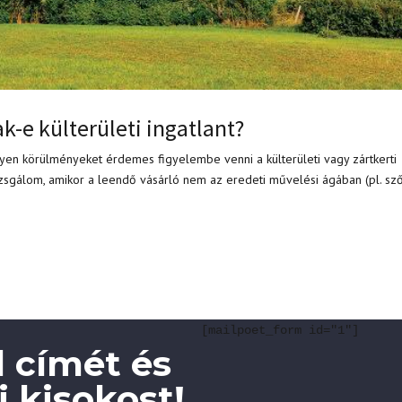
k-e külterületi ingatlant?
yen körülményeket érdemes figyelembe venni a külterületi vagy zártkerti
vizsgálom, amikor a leendő vásárló nem az eredeti művelési ágában (pl. sz
[mailpoet_form id="1"]
 címét és
 kisokost!