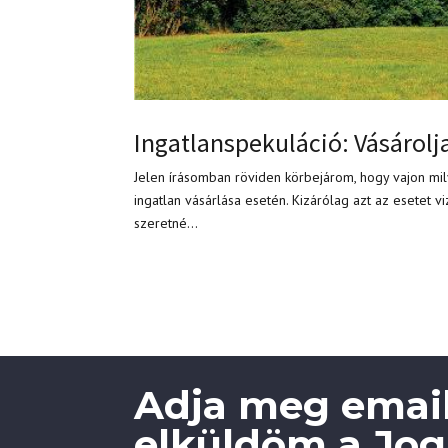
Ingatlanspekuláció: Vásárolja
Jelen írásomban röviden körbejárom, hogy vajon mil
ingatlan vásárlása esetén. Kizárólag azt az esetet 
szeretné...
Adja meg email
elküldöm a Jogi