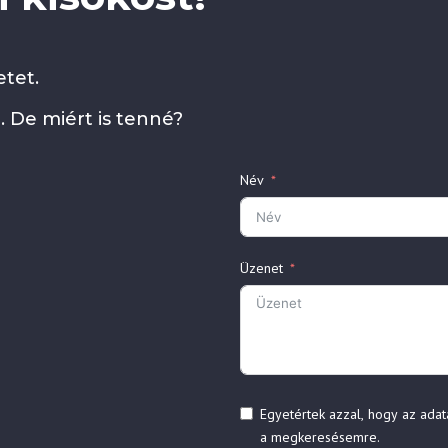
tet.
. De miért is tenné?
Név
Üzenet
Egyetértek azzal, hogy az adat
a megkeresésemre.