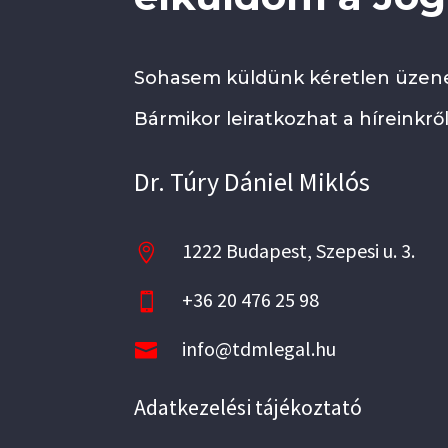
Sohasem küldünk kéretlen üzene
Bármikor leiratkozhat a híreinkről
Dr. Túry Dániel Miklós
1222 Budapest, Szepesi u. 3.

+36 20 476 25 98

info@tdmlegal.hu

Adatkezelési tájékoztató